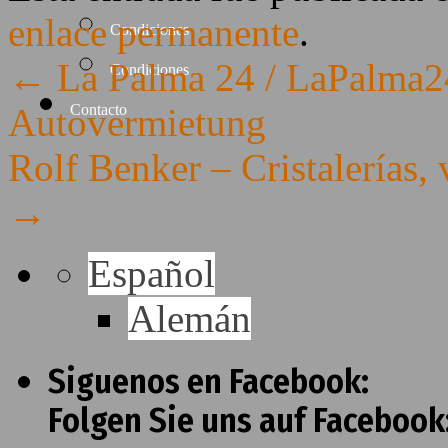
enlace permanente
.
Condiciones
←
La Palma 24 / LaPalma24
Condiciones
Autovermietung
Contacto
Rolf Benker – Cristalerías, 
→
Español
Alemán
Siguenos en Facebook:
Folgen Sie uns auf Facebook