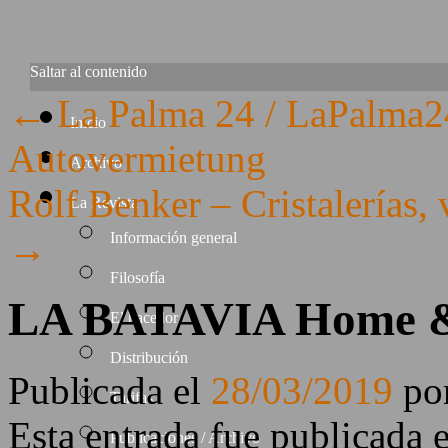
Saltar al contenido
←
La Palma 24 / LaPalma24
Inicio
Autovermietung
Archivo
Rolf Benker – Cristalerías, 
La Revista
→
Información general
Filosofía
LA BATAVIA Home &
El hacedor
Distribución
Publicada el
28/03/2019
po
Tarifas
Esta entrada fue publicada 
Publicaciones / Archivo