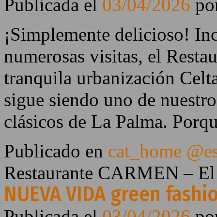
Publicada el
03/04/2026
po
¡Simplemente delicioso! In
numerosas visitas, el Resta
tranquila urbanización Celt
sigue siendo uno de nuestros
clásicos de La Palma. Porq
Publicado en
cat_home @e
Restaurante CARMEN – El P
NUEVA VIDA green fashio
Publicada el
03/04/2026
po