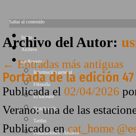
Saltar al contenido
Archivo del Autor:
u
Inicio
Archivo
←
Entradas más antiguas
La Revista
Portada de la edición 47
Información general
Filosofía
Publicada el
02/04/2026
po
El hacedor
Verano: una de las estacion
Distribución
Tarifas
Publicado en
cat_home @e
Publicaciones / Archivo