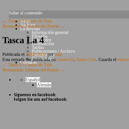
Saltar al contenido
←
Tasca El Cuarto de Tula
Inicio
Archivo
Restaurante Taberna del Puerto
→
La Revista
Información general
Filosofía
Tasca La 4
El hacedor
Distribución
Tarifas
Publicaciones / Archivo
Publicada el
18/07/2012
por
usm
Condiciones
Condiciones
Esta entrada fue publicada en
Gastro-D
,
Santa Cruz
. Guarda el
enlac
Contacto
←
Tasca El Cuarto de Tula
Restaurante Taberna del Puerto
→
Español
Alemán
Siguenos en Facebook:
Folgen Sie uns auf Facebook: