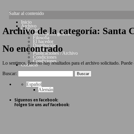
Saltar al contenido
Inicio
Archivo
Archivo de la categoría:
Santa 
La Revista
Información general
Filosofía
El hacedor
Distribución
No encontrado
Tarifas
Publicaciones / Archivo
Condiciones
Condiciones
Lo sentimos, pero no hay resultados para el archivo solicitado. Puede
Contacto
Buscar:
Español
Alemán
Siguenos en Facebook:
Folgen Sie uns auf Facebook: