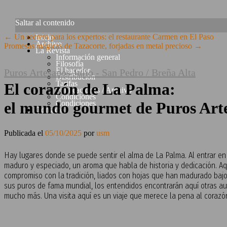
Saltar al contenido
←
Un secreto para los expertos: el restaurante Carmen en El Paso
Inicio
Archivo
Promesas mágicas de Tazacorte, forjadas en metal precioso
→
La Revista
Información general
Filosofía
El hacedor
Puros Artesanos Julio - San Pedro / Breña Alta
Distribución
Tarifas
El corazón de La Palma:
Publicaciones / Archivo
Condiciones
Condiciones
el mundo gourmet de Puros Arte
Contacto
Publicada el
05/10/2025
por
usm
Hay lugares donde se puede sentir el alma de La Palma. Al entrar en
maduro y especiado, un aroma que habla de historia y dedicación. Aq
compromiso con la tradición, liados con hojas que han madurado bajo e
sus puros de fama mundial, los entendidos encontrarán aquí otras au
mucho más. Una visita aquí es un viaje que merece la pena al corazón