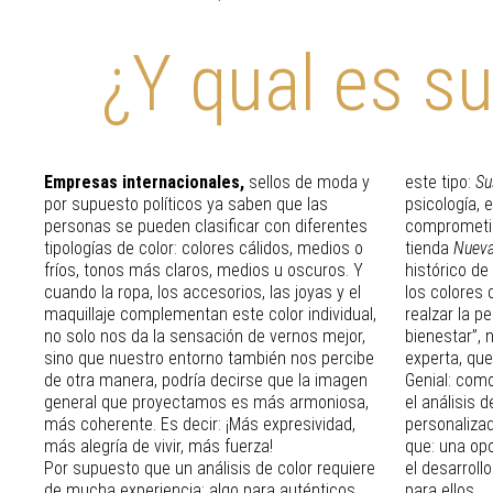
¿Y qual es su
Empresas internacionales,
sellos de moda y
este tipo:
Su
por supuesto políticos ya saben que las
psicología, 
personas se pueden clasificar con diferentes
comprometid
tipologías de color: colores cálidos, medios o
tienda
Nueva
fríos, tonos más claros, medios u oscuros. Y
histórico de
cuando la ropa, los accesorios, las joyas y el
los colores
maquillaje complementan este color individual,
realzar la p
no solo nos da la sensación de vernos mejor,
bienestar”,
sino que nuestro entorno también nos percibe
experta, que
de otra manera, podría decirse que la imagen
Genial: com
general que proyectamos es más armoniosa,
el análisis 
más coherente. Es decir: ¡Más expresividad,
personalizad
más alegría de vivir, más fuerza!
que: una op
Por supuesto que un análisis de color requiere
el desarroll
de mucha experiencia: algo para auténticos
para ellos.