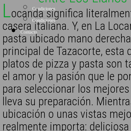
L
Condiciones
ocanda significa literalme
Condiciones
casera italiana. Y, en La Loc
Contacto
pasta ubicado mano derecha a
principal de Tazacorte, esta 
platos de pizza y pasta son
el amor y la pasión que le po
para seleccionar los mejores
lleva su preparación. Mientra
ubicación o unas vistas mejor
realmente importa: deliciosa