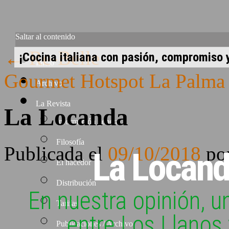
Saltar al contenido
←
Re-Belle
¡Cocina italiana con pasión, compromiso
Inicio
Gourmet Hotspot La Palma
Archivo
La Revista
La Locanda
Información general
Filosofía
Publicada el
09/10/2018
po
La Locand
El hacedor
Distribución
En nuestra opinión, u
Tarifas
entre Los Llanos
Publicaciones / Archivo