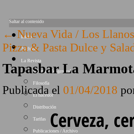
Saltar al contenido
←
Nueva Vida / Los Llano
Inicio
Pizza & Pasta Dulce y Sala
Archivo
La Revista
Tapasbar La Marmot
Información general
Filosofía
Publicada el
01/04/2018
po
El hacedor
Distribución
Cerveza, ce
Tarifas
Publicaciones / Archivo