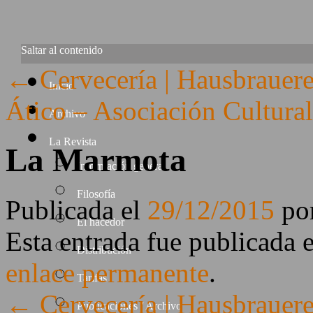
Saltar al contenido
←
Cervecería | Hausbrauere
Inicio
Ático – Asociación Cultura
Archivo
La Revista
La Marmota
Información general
Filosofía
Publicada el
29/12/2015
po
El hacedor
Esta entrada fue publicada 
Distribución
enlace permanente
.
Tarifas
←
Cervecería | Hausbrauere
Publicaciones / Archivo