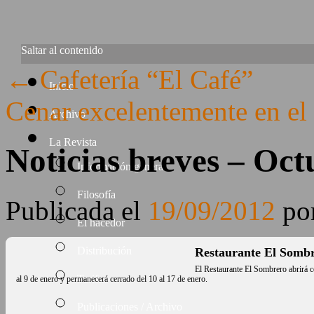
Saltar al contenido
←
Cafetería “El Café”
Inicio
Cenar excelentemente en el
Archivo
La Revista
Noticias breves – Oct
Información general
Filosofía
Publicada el
19/09/2012
po
El hacedor
Distribución
Restaurante El Somb
El Restaurante El Sombrero abrirá 
Tarifas
al 9 de enero y permanecerá cerrado del 10 al 17 de enero.
Publicaciones / Archivo