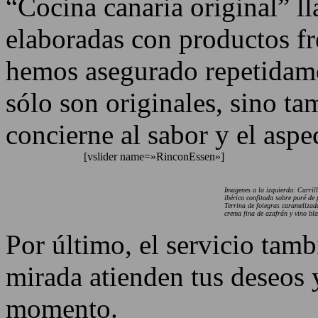
“Cocina canaria original” ll
elaboradas con productos f
hemos asegurado repetidame
sólo son originales, sino ta
concierne al sabor y el aspe
[vslider name=»RinconEssen»]
Imagenes a la izquierda: Carril
ibérico confitada sobre puré de
Terrina de foiegras caramelizada
crema fina de azafrán y vino bl
Por último, el servicio tamb
mirada atienden tus deseos 
momento.