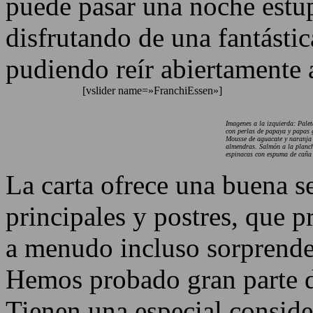
puede pasar una noche estup
disfrutando de una fantástic
pudiendo reír abiertamente 
[vslider name=»FranchiEssen»]
Imagenes a la izquierda: Palet
con perlas de papaya y papas 
Mousse de aguacate y naranja 
almendras. Salmón a la planch
espinacas con espuma de caña
La carta ofrece una buena se
principales y postres, que 
a menudo incluso sorprenden
Hemos probado gran parte d
Tienen una especial conside