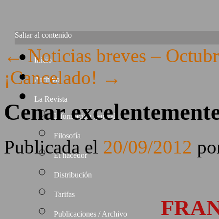
Saltar al contenido
←
Noticias breves – Octub
Inicio
¡Cancelado!
→
Archivo
La Revista
Cenar excelentemente 
Información general
Filosofía
Publicada el
20/09/2012
po
El hacedor
Distribución
Tarifas
RESTAURANTE
FRAN
Publicaciones / Archivo