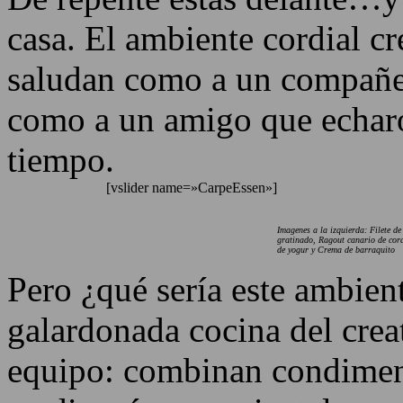
casa. El ambiente cordial cr
saludan como a un compañer
como a un amigo que echar
tiempo.
[vslider name=»CarpeEssen»]
Imagenes a la izquierda: Filete d
gratinado, Ragout canario de cor
de yogur y Crema de barraquito
Pero ¿qué sería este ambient
galardonada cocina del crea
equipo: combinan condiment