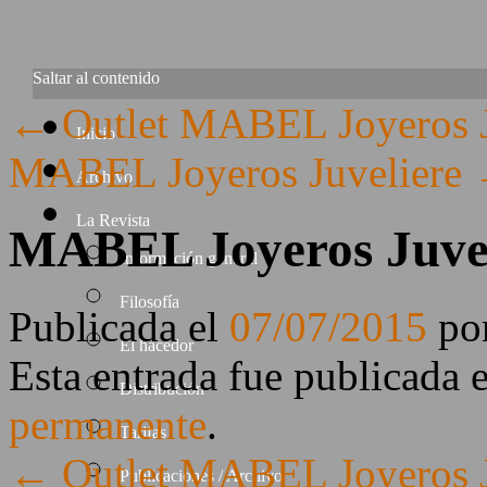
Saltar al contenido
←
Outlet MABEL Joyeros J
Inicio
MABEL Joyeros Juveliere
Archivo
La Revista
MABEL Joyeros Juvel
Información general
Filosofía
Publicada el
07/07/2015
po
El hacedor
Esta entrada fue publicada 
Distribución
permanente
.
Tarifas
←
Outlet MABEL Joyeros J
Publicaciones / Archivo