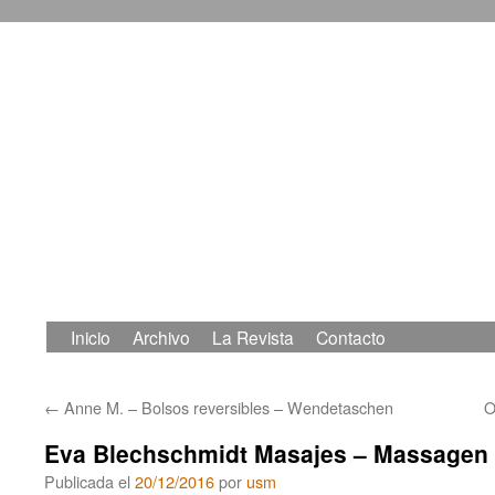
Inicio
Archivo
La Revista
Contacto
Saltar
al
←
Anne M. – Bolsos reversibles – Wendetaschen
O
contenido
Eva Blechschmidt Masajes – Massagen
Publicada el
20/12/2016
por
usm