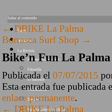
Saltar al contenido
←
DBIKE La Palma
Inicio
Borrasca Surf Shop
→
Archivo
La Revista
Bike’n Fun La Palma
Información general
Filosofía
Publicada el
07/07/2015
po
El hacedor
Esta entrada fue publicada 
Distribución
enlace permanente
.
Tarifas
←
DBIKE La Palma
Publicaciones / Archivo