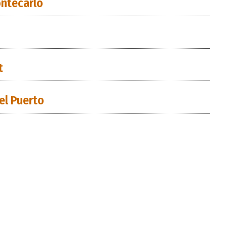
ntecarlo
t
el Puerto