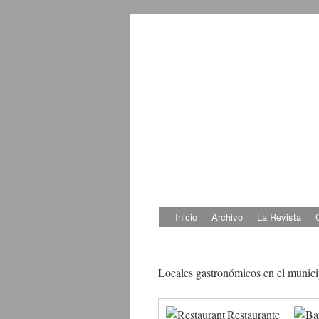
Inicio
Archivo
La Revista
Saltar
al
Locales gastronómicos en el munici
contenido
Restaurante