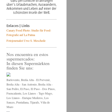
Ganz persönliche Erfahrungen
über’s Urlaubmachen, Auswandern,
Ankommen und Leben auf einer der
schönsten Inseln der Welt.
Enlaces | Links
Canary Food Photo: Studio für Food-
Fotografie auf La Palma
Fotojournalist Uwe S. Meschede
Nos encuentra en estos
supermercados:
In diesen Supermärkten
finden Sie uns:
Barlovento, Breña Alta - El Porvenir,
Breña Alta - San Antonio, Breña Alta -
San Pedro, El Paso, El Paso - Dos Pinos,
Fuencaliente, Los Llanos - Tago Mago,
Los Llanos - Enrique Mederos, Los
Sauces, Puntallana, Tijarafe, Villa de
Mazo