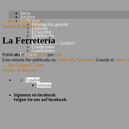
Saltar
Inicio
Archivo
al
La Revista
←
Bar Central El Paso
contenido
Información general
Ferret’s & Marten’s
→
Filosofía
El hacedor
Distribución
La Ferretería
Tarifas
Publicaciones / Archivo
Condiciones
Condiciones
Contacto
Publicada el
09/10/2018
por
usm
Esta entrada fue publicada en
Gastro-D
,
Tazacorte
. Guarda el
enlace 
←
Bar Central El Paso
Ferret’s & Marten’s
→
Español
Alemán
Siguenos en Facebook:
Folgen Sie uns auf Facebook: