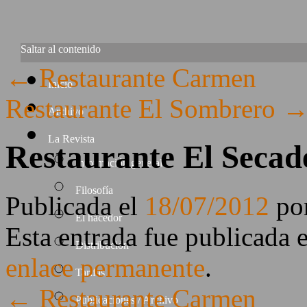
Saltar al contenido
←
Restaurante Carmen
Inicio
Restaurante El Sombrero
Archivo
La Revista
Restaurante El Secad
Información general
Filosofía
Publicada el
18/07/2012
po
El hacedor
Esta entrada fue publicada 
Distribución
enlace permanente
.
Tarifas
←
Restaurante Carmen
Publicaciones / Archivo