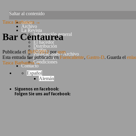
Saltar al contenido
Tasca Barbanera
→
Inicio
Archivo
La Revista
Bar Centaurea
Información general
Filosofía
El hacedor
Distribución
Tarifas
Publicada el
18/07/2012
por
usm
Publicaciones / Archivo
Esta entrada fue publicada en
Fuencaliente
,
Gastro-D
. Guarda el
enla
Condiciones
Condiciones
Tasca Barbanera
→
Contacto
Español
Alemán
Siguenos en Facebook:
Folgen Sie uns auf Facebook: