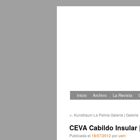
Inicio
Archivo
La Revista
Saltar
al
←
Kunstraum La Palma Galería | Galerie
contenido
CEVA Cabildo Insular 
Publicada el
18/07/2012
por
usm