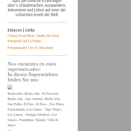
Ganz persönliche Erfahrungen
über’s Urlaubmachen, Auswandern,
Ankommen und Leben auf einer der
schönsten Inseln der Welt.
Enlaces | Links
Canary Food Photo: Studio für Food-
Fotografie auf La Palma
Fotojournalist Uwe S. Meschede
Nos encuentra en estos
supermercados:
In diesen Supermärkten
finden Sie uns:
Barlovento, Breña Alta - El Porvenir,
Breña Alta - San Antonio, Breña Alta -
San Pedro, El Paso, El Paso - Dos Pinos,
Fuencaliente, Los Llanos - Tago Mago,
Los Llanos - Enrique Mederos, Los
Sauces, Puntallana, Tijarafe, Villa de
Mazo