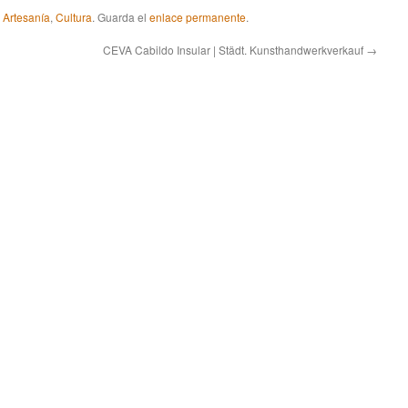
 Artesanía
,
Cultura
. Guarda el
enlace permanente
.
CEVA Cabildo Insular | Städt. Kunsthandwerkverkauf
→