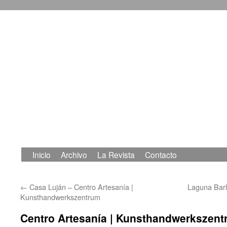
Inicio
Archivo
La Revista
Contacto
Saltar
al
←
Casa Luján – Centro Artesanía |
Laguna Barl
contenido
Kunsthandwerkszentrum
Centro Artesanía | Kunsthandwerkszent