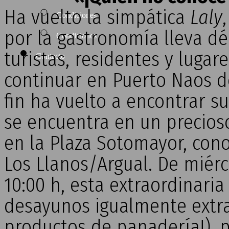
Ha vuelto la simpática
Laly
Condiciones
por la gastronomía lleva dé
Condiciones
turistas, residentes y luga
Contacto
continuar en Puerto Naos de
fin ha vuelto a encontrar s
se encuentra en un precioso 
en la Plaza Sotomayor, cono
Los Llanos/Argual. De miérc
10:00 h, esta extraordinari
desayunos igualmente extra
productos de panadería!), p