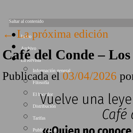
Saltar al contenido
←
La próxima edición
Inicio
Archivo
Café del Conde – Los
La Revista
Información general
Publicada el
03/04/2026
po
Filosofía
Vuelve una leye
El hacedor
Distribución
Café 
Tarifas
«¡Quien no conoce 
Publicaciones / Archivo