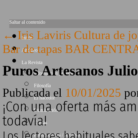
Saltar al contenido
←
Iris Laviris Cultura de j
Inicio
Bar de tapas BAR CENTRA
Archivo
La Revista
Puros Artesanos Juli
Información general
Filosofía
Publicada el
10/01/2025
po
El hacedor
¡Con una oferta más am
Distribución
todavía!
Tarifas
Los lectores habituales sa
Publicaciones / Archivo