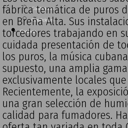
fábrica temática de puros d
Condiciones
en Breña Alta. Sus instalaci
Condiciones
torcedores trabajando en su
Contacto
cuidada presentación de to
los puros, la música cubana,
supuesto, una amplia gama
exclusivamente locales que
Recientemente, la exposició
una gran selección de humid
calidad para fumadores. Ha
oferta tan variada en toda 