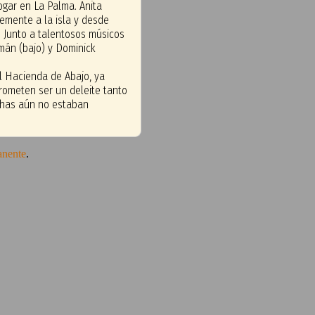
gar en La Palma. Anita
temente a la isla y desde
. Junto a talentosos músicos
emán (bajo) y Dominick
l Hacienda de Abajo, ya
rometen ser un deleite tanto
echas aún no estaban
anente
.