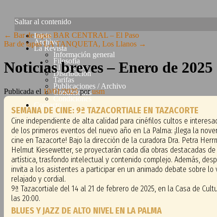
Saltar al contenido
←
Bar de tapas BAR CENTRAL – El Paso
Inicio
Archivo
Bar de tapas LA TANQUETA, Los Llanos
→
La Revista
Información general
Filosofía
Noticias breves – Enero de 2025
El hacedor
Distribución
Tarifas
Publicaciones / Archivo
Publicada el
10/01/2025
por
usm
Condiciones
Condiciones
Contacto
SEMANA DE CINE: 9ª TAZACORTIALE EN TAZACORTE
Cine independiente de alta calidad para cinéfilos cultos e interes
de los primeros eventos del nuevo año en La Palma: ¡llega la nov
cine en Tazacorte! Bajo la dirección de la curadora Dra. Petra Herr
Helmut Kiesewetter, se proyectarán cada día obras destacadas de
artística, trasfondo intelectual y contenido complejo. Además, des
invita a los asistentes a participar en un animado debate sobre lo 
relajado y cordial.
9ª Tazacortiale del 14 al 21 de febrero de 2025, en la Casa de Cul
las 20:00.
BLUES Y JAZZ DE ALTO NIVEL EN LA PALMA