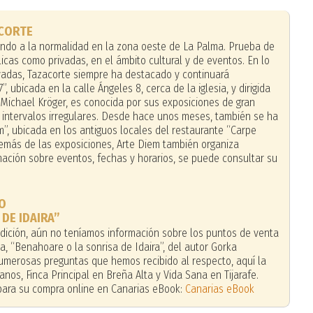
ACORTE
endo a la normalidad en la zona oeste de La Palma. Prueba de
blicas como privadas, en el ámbito cultural y de eventos. En lo
rivadas, Tazacorte siempre ha destacado y continuará
”, ubicada en la calle Ángeles 8, cerca de la iglesia, y dirigida
 Michael Kröger, es conocida por sus exposiciones de gran
 a intervalos irregulares. Desde hace unos meses, también se ha
em”, ubicada en los antiguos locales del restaurante “Carpe
demás de las exposiciones, Arte Diem también organiza
mación sobre eventos, fechas y horarios, se puede consultar su
RO
DE IDAIRA”
 edición, aún no teníamos información sobre los puntos de venta
a, “Benahoare o la sonrisa de Idaira”, del autor Gorka
umerosas preguntas que hemos recibido al respecto, aquí la
anos, Finca Principal en Breña Alta y Vida Sana en Tijarafe.
 para su compra online en Canarias eBook:
Canarias eBook