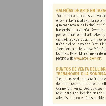
GALERÍAS DE ARTE EN TAZ
Poco a poco las cosas van volvi
ello son las iniciativas, tanto pú
que respecta a las iniciativas p
haciéndolo. La galería “Avenida 17
por los amantes del arte Alexa y
calidad, las cuales tienen lugar
unido a ellos la galería “Arte Di
Diem”, en la calle Nueva 9-11. A
lecturas. Para obtener más infor
página web
www.arte-diem.art
.
PUNTOS DE VENTA DEL LIB
“BENAHOARE O LA SONRISA 
Para el cierre de nuestra última
del libro que mencionamos en ell
Garmendia Pérez. Debido a las n
respuesta: Ler Librerías en Los Ll
Además, el libro está disponible