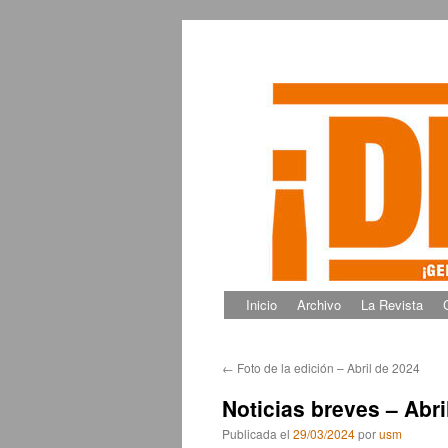
Inicio
Archivo
La Revista
Saltar
al
←
Foto de la edición – Abril de 2024
contenido
Noticias breves – Abri
Publicada el
29/03/2024
por
usm