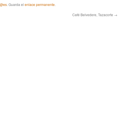
 @es
. Guarda el
enlace permanente
.
Café Belvedere, Tazacorte
→