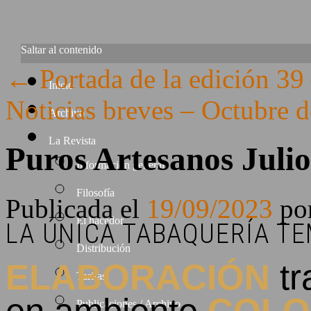
Saltar al contenido
←
Portada de la edición 39
Inicio
Noticias breves – Octubre 
Archivo
La Revista
Puros Artesanos Julio
Información general
Filosofía
Publicada el
19/09/2023
po
El hacedor
LA ÚNICA TABAQUERÍA T
Distribución
ELABORACIÓN
tr
Tarifas
Publicaciones / Archivo