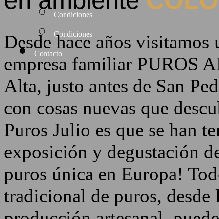
en ambiente
COLO
Condiciones
Condiciones
Desde hace años visitamos u
Contacto
empresa familiar
PUROS A
Alta, justo antes de San Pe
con cosas nuevas que descu
Puros Julio es que se han te
exposición y degustación de
puros única en Europa! Todo
tradicional de puros, desde 
producción artesanal, puede