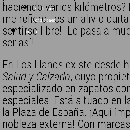
haciendo varios kilómetros?
Condiciones
me refiero: ¡es un alivio quit
Condiciones
sentirse libre! ¡Le pasa a mu
Contacto
ser así!
En Los Llanos existe desde h
Salud y Calzado
, cuyo propiet
especializado en zapatos có
especiales. Está situado en l
la Plaza de España. ¡Aquí impo
nobleza externa! Con marc