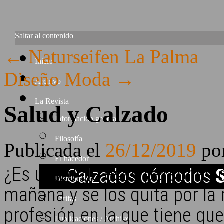
Saltar al contenido
←
Naturseifen La Palma
Inicio
Diseño Moda
→
Archivo
La Revista
Salud y Calzado
Información general
Filosofía
Publicada el
26/12/2019
po
El hacedor
¿Es usted de esas personas q
Calzados cómodos
S
Distribución
mañana y se los quita por la
Tarifas
profesión en la que tiene que
Publicaciones / Archivo