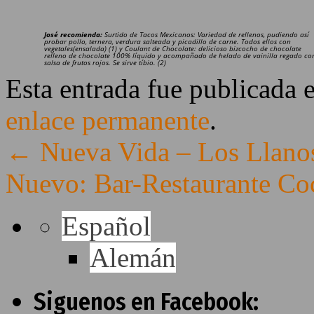
José recomienda:
Surtido de Tacos Mexicanos: Variedad de rellenos, pudiendo así
probar pollo, ternera, verdura salteada y picadillo de carne. Todos ellos con
vegetales(ensalada) (1) y Coulant de Chocolate: delicioso bizcocho de chocolate
relleno de chocolate 100% líquido y acompañado de helado de vainilla regado co
salsa de frutos rojos. Se sirve tíbio. (2)
Esta entrada fue publicada 
enlace permanente
.
←
Nueva Vida – Los Llanos
Nuevo: Bar-Restaurante Co
Español
Alemán
Siguenos en Facebook: