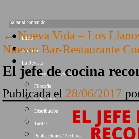
Saltar al contenido
←
Nueva Vida – Los Llanos
Inicio
Nuevo: Bar-Restaurante Co
Archivo
La Revista
El jefe de cocina re
Información general
Filosofía
Publicada el
28/06/2017
po
El hacedor
EL JEFE
Distribución
Tarifas
RECO
Publicaciones / Archivo