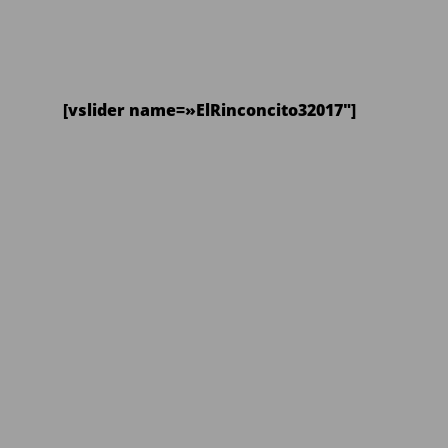
[vslider name=»ElRinconcito32017″]