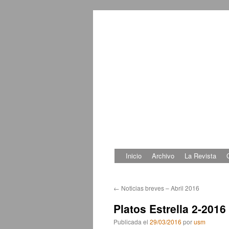
Inicio
Archivo
La Revista
Saltar
al
←
Noticias breves – Abril 2016
contenido
Platos Estrella 2-2016
Publicada el
29/03/2016
por
usm