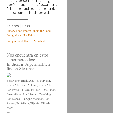
Ganz persönliche Erfahrungen
über’s Urlaubmachen, Auswandern,
Ankommen und Leben auf einer der
schönsten Inseln der Welt.
Enlaces | Links
Canary Food Photo: Studio für Food-
Fotografie auf La Palma
Fotojournalist Uwe S. Meschede
Nos encuentra en estos
supermercados:
In diesen Supermärkten
finden Sie uns:
Barlovento, Breña Alta - El Porvenir,
Breña Alta - San Antonio, Breña Alta -
San Pedro, El Paso, El Paso - Dos Pinos,
Fuencaliente, Los Llanos - Tago Mago,
Los Llanos - Enrique Mederos, Los
Sauces, Puntallana, Tijarafe, Villa de
Mazo