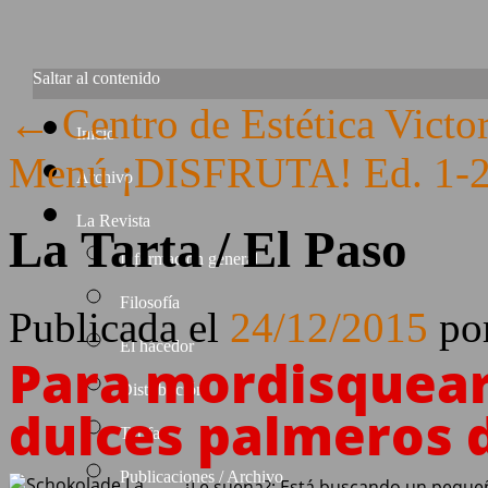
Saltar al contenido
←
Centro de Estética Victo
Inicio
Menú ¡DISFRUTA! Ed. 1-
Archivo
La Revista
La Tarta / El Paso
Información general
Filosofía
Publicada el
24/12/2015
po
El hacedor
Para mordisquear
Distribución
dulces palmeros d
Tarifas
Publicaciones / Archivo
¿Le suena?: Está buscando un peque