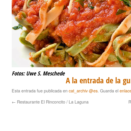
Fotos: Uwe S. Meschede
A la entrada de la g
Esta entrada fue publicada en
cat_archiv @es
. Guarda el
enlac
←
Restaurante El Rinconcito / La Laguna
R