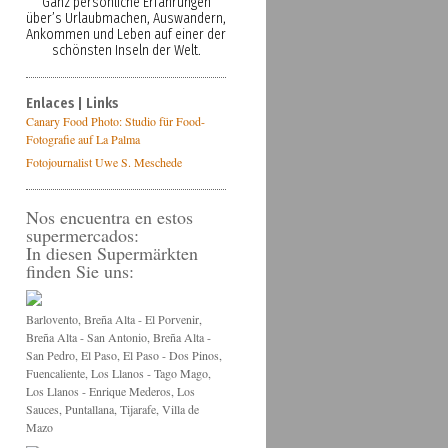
Ganz persönliche Erfahrungen
über’s Urlaubmachen, Auswandern,
Ankommen und Leben auf einer der
schönsten Inseln der Welt.
Enlaces | Links
Canary Food Photo: Studio für Food-
Fotografie auf La Palma
Fotojournalist Uwe S. Meschede
Nos encuentra en estos
supermercados:
In diesen Supermärkten
finden Sie uns:
Barlovento, Breña Alta - El Porvenir,
Breña Alta - San Antonio, Breña Alta -
San Pedro, El Paso, El Paso - Dos Pinos,
Fuencaliente, Los Llanos - Tago Mago,
Los Llanos - Enrique Mederos, Los
Sauces, Puntallana, Tijarafe, Villa de
Mazo