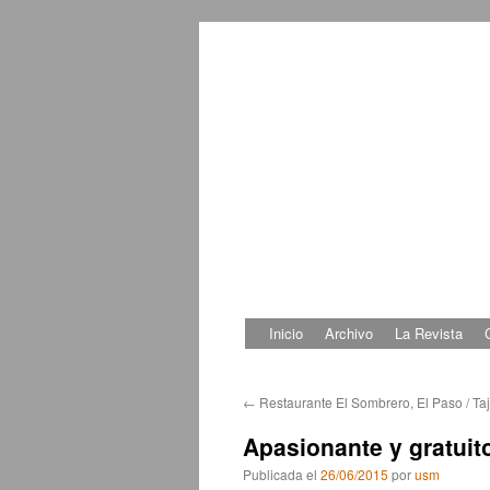
Inicio
Archivo
La Revista
Saltar
al
←
Restaurante El Sombrero, El Paso / Ta
contenido
Apasionante y gratuito
Publicada el
26/06/2015
por
usm