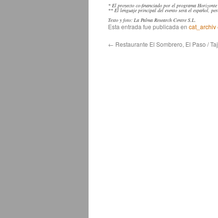
* El proyecto co-financiado por el programa Horizont
** El lenguaje principal del evento será el español, pe
Texto y foto: La Palma Research Centre S.L.
Esta entrada fue publicada en
cat_archiv
←
Restaurante El Sombrero, El Paso / Ta