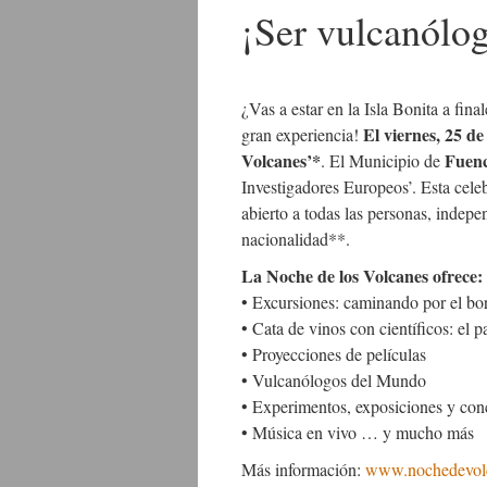
¡Ser vulcanólo
¿Vas a estar en la Isla Bonita a fin
El viernes, 25 d
gran experiencia!
Volcanes’*
Fuenc
. El Municipio de
Investigadores Europeos’. Esta celeb
abierto a todas las personas, indep
nacionalidad**.
La Noche de los Volcanes ofrece:
• Excursiones: caminando por el bor
• Cata de vinos con científicos: el p
• Proyecciones de películas
• Vulcanólogos del Mundo
• Experimentos, exposiciones y con
• Música en vivo … y mucho más
Más información:
www.nochedevolc