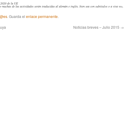
e 2020 de la UE
ro muchas de las actividades serán traducidas al alemán e inglés, bien sea con subtítulos o a viva voz.
 @es
. Guarda el
enlace permanente
.
juya
Noticias breves – Julio 2015
→