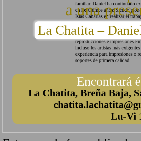
a una prese
familiar. Daniel ha continuado e
en los últimos años: Siendo pione
Islas Canarias en realizar el tra
de manera totalmente artesanal 
La Chatita – Dan
diseños propios. A la vez, ha inv
digitales y se ha convertido en un
reproducciones e impresiones Fine
incluso los artistas más exigente
experiencia para impresiones o r
soportes de primera calidad.
Encontrará é
La Chatita, Breña Baja, S
chatita.lachatita@g
Lu-Vi 