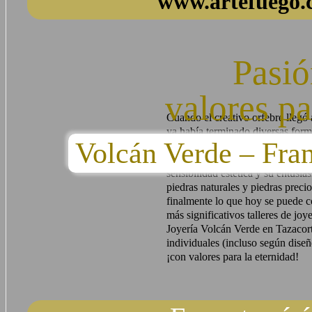
www.artefuego.c
Pasió
valores pa
Cuando el creativo orfebre llegó
ya había terminado diversas form
Volcán Verde – Fr
artesanas y tenía mucha experien
materiales. De su amor por el ofi
sensibilidad estética y su entusi
piedras naturales y piedras precio
finalmente lo que hoy se puede 
más significativos talleres de joye
Joyería Volcán Verde en Tazacor
individuales (incluso según diseño
¡con valores para la eternidad!