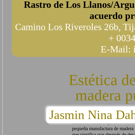
Rastro de Los Llanos/Argu
acuerdo pr
Camino Los Riveroles 26b, Tij
+ 0034
E-Mail:
Estética d
madera pu
Jasmin Nina D
La pasión por el mar, la naturalez
ocho años a la vivaz y risueña m
hasta La Palma. Aquí lleva desde
pequeña manufactura de madera r
que significa que después de desal