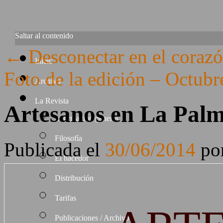
Saltar al contenido
←
Desconectar en el coraz
Inicio
Foto de la edición – Octub
Archivo
La Revista
Artesanos en La Pal
Información general
Filosofía
Publicada el
30/06/2014
po
El hacedor
Distribución
Tarifas
Publicaciones / Archivo