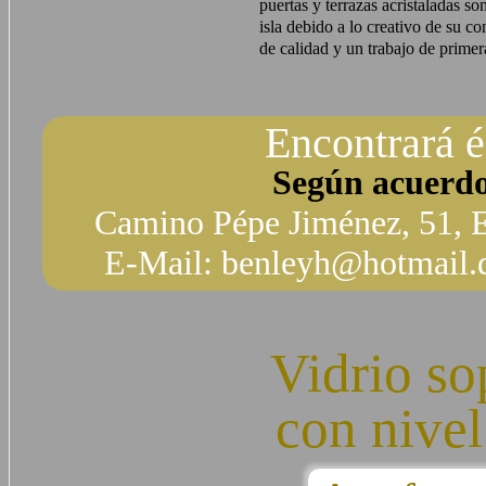
puertas y terrazas acristaladas s
isla debido a lo creativo de su co
de calidad y un trabajo de primer
Encontrará é
Según acuerdo 
Camino Pépe Jiménez, 51, E
E-Mail: benleyh@hotmail.d
Vidrio so
con nivel