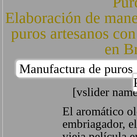
Pur
Elaboración de maner
puros artesanos con
en Br
Manufactura de puros
[vslider nam
El aromático ol
embriagador, e
vieja película 