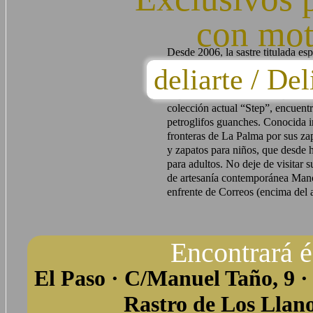
con mot
Desde 2006, la sastre titulada es
procedente de Berlín, trabaja en 
deliarte / D
realizados con piel de primera cal
impresiones sobre la flora y fauna
colección actual “Step”, encuentr
petroglifos guanches. Conocida i
fronteras de La Palma por sus zap
y zapatos para niños, que desde 
para adultos. No deje de visitar su
de artesanía contemporánea Mano
enfrente de Correos (encima del 
Encontrará é
El Paso · C/Manuel Taño, 9 ·
Rastro de Los Llan