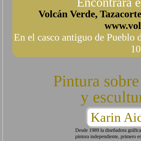
Encontrará é
Volcán Verde, Tazacorte,
www.vol
En el casco antiguo de Pueblo d
10
Pintura sobre
y escultu
Karin A
Desde 1989 la diseñadora gráfica
pintora independiente, primero 