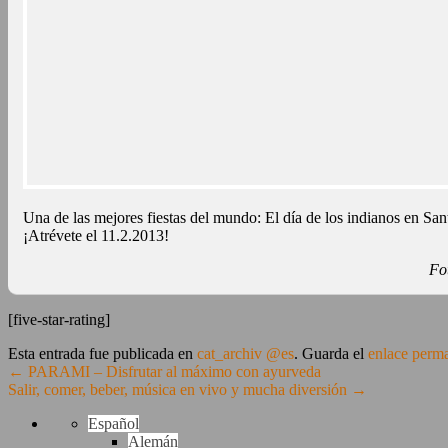
Una de las mejores fiestas del mundo: El día de los indianos en Sa
¡Atrévete el 11.2.2013!
Fo
[five-star-rating]
Esta entrada fue publicada en
cat_archiv @es
. Guarda el
enlace perm
←
PARAMI – Disfrutar al máximo con ayurveda
Salir, comer, beber, música en vivo y mucha diversión
→
Español
Alemán