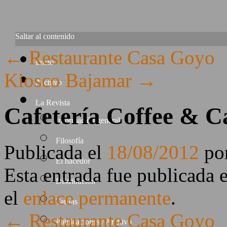
Saltar al contenido
←
Restaurante Casa Goyo
Inicio
Kiosco Bajamar
→
Archivo
La Revista
Cafetería Coffee & C
Información general
Filosofía
Publicada el
18/08/2012
po
El hacedor
Esta entrada fue publicada 
Distribución
el
enlace permanente
.
Tarifas
←
Restaurante Casa Goyo
Publicaciones / Archivo