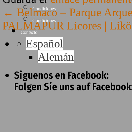
←
Belmaco – Parque Arqueo
Condiciones
Condiciones
PALMAPUR Licores | Lik
Contacto
Español
Alemán
Siguenos en Facebook:
Folgen Sie uns auf Facebook