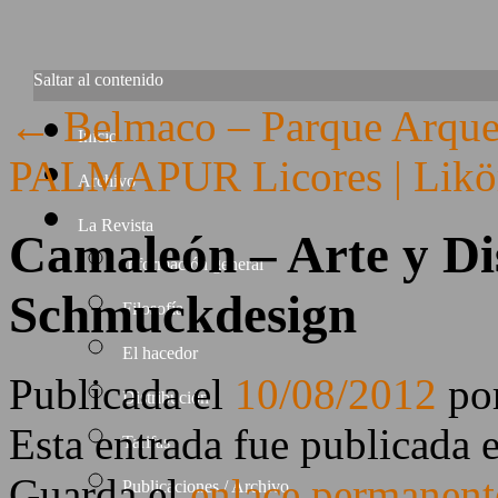
Saltar al contenido
←
Belmaco – Parque Arqueo
Inicio
PALMAPUR Licores | Lik
Archivo
La Revista
Camaleón – Arte y Di
Información general
Schmuckdesign
Filosofía
El hacedor
Publicada el
10/08/2012
po
Distribución
Esta entrada fue publicada 
Tarifas
Guarda el
enlace permanent
Publicaciones / Archivo