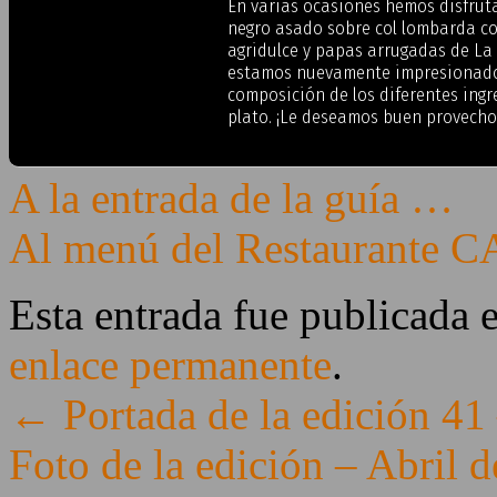
En varias ocasiones hemos disfruta
negro asado sobre col lombarda co
agridulce y papas arrugadas de La 
estamos nuevamente impresionados 
composición de los diferentes ingr
plato. ¡Le deseamos buen provecho
A la entrada de la guía …
Al menú del Restaurant
Esta entrada fue publicada 
enlace permanente
.
←
Portada de la edición 41
Foto de la edición – Abril 