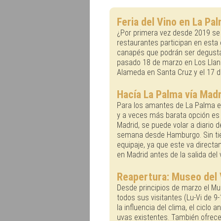
Feria del Vino en La Pa
¿Por primera vez desde 2019 se 
restaurantes participan en esta 
canapés que podrán ser degustad
pasado 18 de marzo en Los Llanos,
Alameda en Santa Cruz y el 17 de
Hacía La Palma vía Madr
Para los amantes de La Palma e
y a veces más barata opción es e
Madrid, se puede volar a diario d
semana desde Hamburgo. Sin tie
equipaje, ya que este va directam
en Madrid antes de la salida del 
Reapertura: Museo del
Desde principios de marzo el Mu
todos sus visitantes (Lu-Vi de 9-
la influencia del clima, el ciclo 
uvas existentes. También ofrecen