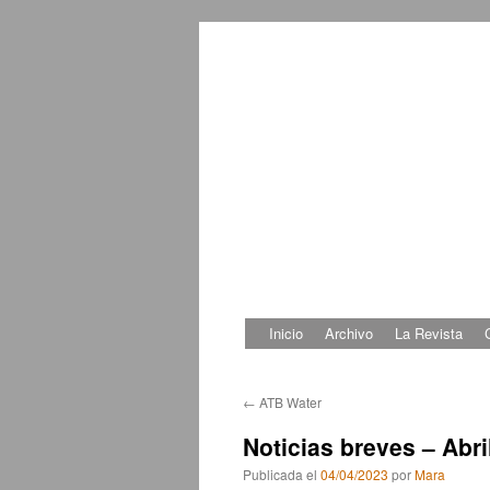
Inicio
Archivo
La Revista
Saltar
al
←
ATB Water
contenido
Noticias breves – Abri
Publicada el
04/04/2023
por
Mara