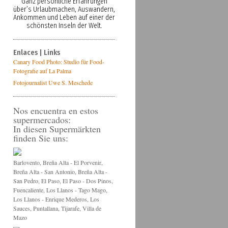
Ganz persönliche Erfahrungen
über’s Urlaubmachen, Auswandern,
Ankommen und Leben auf einer der
schönsten Inseln der Welt.
Enlaces | Links
Canary Food Photo: Studio für Food-
Fotografie auf La Palma
Fotojournalist Uwe S. Meschede
Nos encuentra en estos
supermercados:
In diesen Supermärkten
finden Sie uns:
Barlovento, Breña Alta - El Porvenir,
Breña Alta - San Antonio, Breña Alta -
San Pedro, El Paso, El Paso - Dos Pinos,
Fuencaliente, Los Llanos - Tago Mago,
Los Llanos - Enrique Mederos, Los
Sauces, Puntallana, Tijarafe, Villa de
Mazo