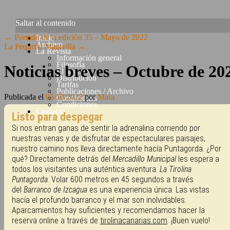
Saltar al contenido
←
Portada de la edición 35 – Mayo de 2022
Inicio
Archivo
La Pequeña Maravilla
→
La Revista
Información general
Filosofía
Noticias breves – Octubre de 20
El hacedor
Distribución
Tarifas
Publicaciones / Archivo
Publicada el
05/10/2022
por
Mara
Condiciones
Condiciones
Contacto
Listo para despegar
Si nos entran ganas de sentir la adrenalina corriendo por
nuestras venas y de disfrutar de espectaculares paisajes,
nuestro camino nos lleva directamente hacía Puntagorda. ¿Por
qué? Directamente detrás del
Mercadillo Municipal
les espera a
todos los visitantes una auténtica aventura:
La Tirolina
Puntagorda
. Volar 600 metros en 45 segundos a través
del
Barranco de Izcagua
es una experiencia única. Las vistas
hacía el profundo barranco y el mar son inolvidables.
Aparcamientos hay suficientes y recomendamos hacer la
reserva online a través de
tirolinacanarias.com
. ¡Buen vuelo!