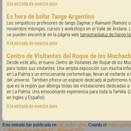
A la entrada de nuestra guía
Es hora de bailar Tango Argentino
Los simpáticos profesores de tango
Dagmar y Raimund (Ramón)
o
noviembre milongas, cursos y workshops en el Valle de Aridane. L
se pueden encontrar en la página web
tangomedialuz.de/tango-la
A la entrada de nuestra guía
Centro de Visitantes del Roque de los Muchac
Desde este año, el nuevo
Centro de Visitantes del Roque de los Mu
para todos sus visitantes. Una amplia exposición con mucha inf
en La Palma y un emocionante cortometraje, llevan al visitante a 
del universo. También ofrece un espacio dedicado al patrimonio nat
que es la región que alberga todas las instalaciones dedicadas a
en La Palma. Una emocionante experiencia para toda la familia. 
en Ingles y Español)
A la entrada de nuestra guía
Esta entrada fue publicada en
cat_archiv @es
. Guarda el
enlace perm
←
Portada de la edición 35 – Mayo de 2022