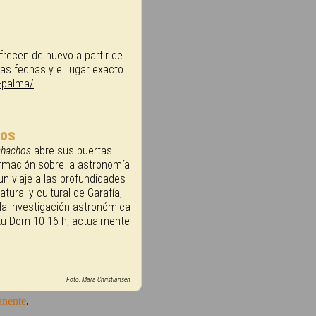
frecen de nuevo a partir de
as fechas y el lugar exacto
-palma/
.
hos
chachos
abre sus puertas
ormación sobre la astronomía
un viaje a las profundidades
ural y cultural de Garafía,
 la investigación astronómica
(Lu-Dom 10-16 h, actualmente
Foto: Mara Christiansen
anente
.