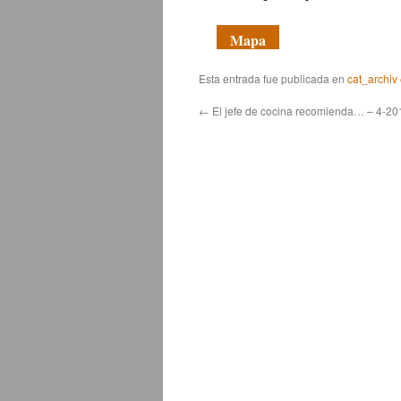
Mapa
Esta entrada fue publicada en
cat_archiv
←
El jefe de cocina recomienda… – 4-20