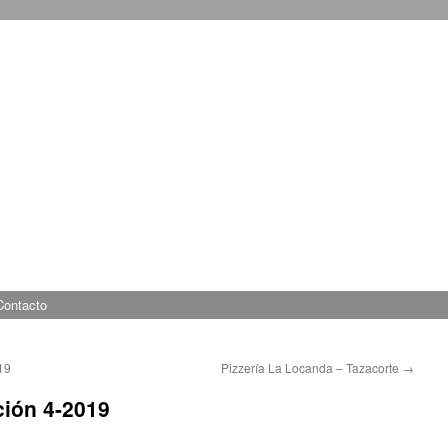
Contacto
19
Pizzería La Locanda – Tazacorte
→
ión 4-2019