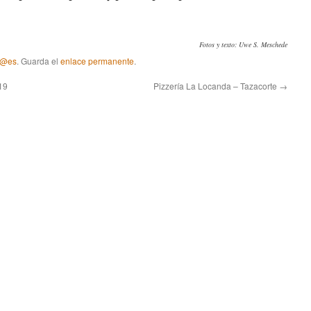
Fotos y texto: Uwe S. Meschede
 @es
. Guarda el
enlace permanente
.
19
Pizzería La Locanda – Tazacorte
→