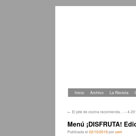
Inicio
Archivo
La Revista
Saltar
al
←
El jefe de cocina recomienda… – 4-20
contenido
Menú ¡DISFRUTA! Edic
Publicada el
02/10/2019
por
usm