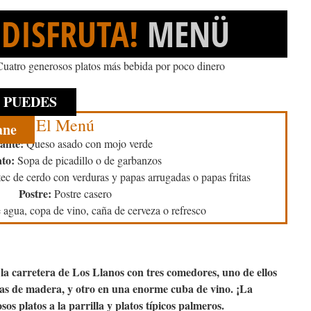
¡DISFRUTA!
MENÜ
Cuatro generosos platos más bebida por poco dinero
I PUEDES
El Menú
ane
ante:
Queso asado con mojo verde
ato:
Sopa de picadillo o de garbanzos
ec de cerdo con verduras y papas arrugadas o papas fritas
Postre:
Postre casero
agua, copa de vino, caña de cerveza o refresco
 la carretera de Los Llanos con tres comedores, uno de ellos
cas de madera, y otro en una enorme cuba de vino. ¡La
os platos a la parrilla y platos típicos palmeros.