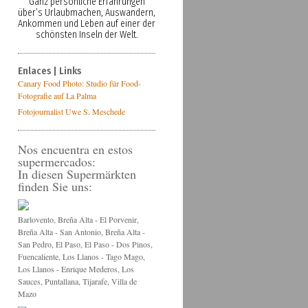
Ganz persönliche Erfahrungen
über’s Urlaubmachen, Auswandern,
Ankommen und Leben auf einer der
schönsten Inseln der Welt.
Enlaces | Links
Canary Food Photo: Studio für Food-
Fotografie auf La Palma
Fotojournalist Uwe S. Meschede
Nos encuentra en estos
supermercados:
In diesen Supermärkten
finden Sie uns:
Barlovento, Breña Alta - El Porvenir,
Breña Alta - San Antonio, Breña Alta -
San Pedro, El Paso, El Paso - Dos Pinos,
Fuencaliente, Los Llanos - Tago Mago,
Los Llanos - Enrique Mederos, Los
Sauces, Puntallana, Tijarafe, Villa de
Mazo