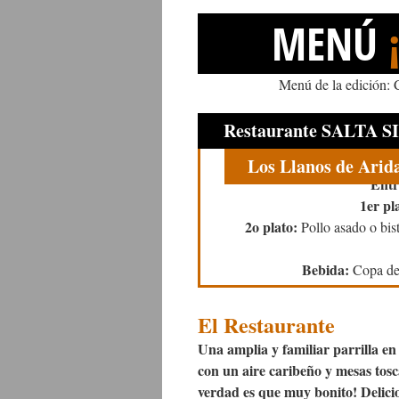
MENÚ
Menú de la edición: 
Restaurante SALTA S
Los Llanos de Arid
Entr
1er pl
2o plato:
Pollo asado o bist
Bebida:
Copa de 
El Restaurante
Una amplia y familiar parrilla en
con un aire caribeño y mesas tos
verdad es que muy bonito! Delicios