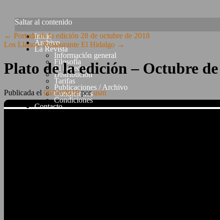
Saltar al contenido
←
Portada de la edición 28 de octubre de 2018
Inicio
Archivo
Los Llanos: Restaurante El Hidalgo
→
La Revista
Información general
Filosofía
Plato de la edición – Octubre de
El hacedor
Distribución
Tarifas
Publicaciones / Archivo
Publicada el
06/10/2018
por
usm
Condiciones
Condiciones
Contacto