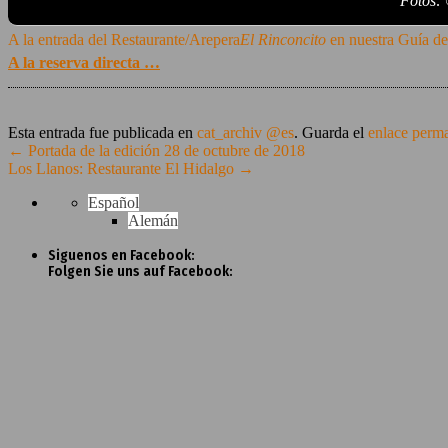
Fotos:
A la entrada del Restaurante/Arepera
El Rinconcito
en nuestra Guía d
A la reserva directa …
Esta entrada fue publicada en
cat_archiv @es
. Guarda el
enlace perm
←
Portada de la edición 28 de octubre de 2018
Los Llanos: Restaurante El Hidalgo
→
Español
Alemán
Siguenos en Facebook:
Folgen Sie uns auf Facebook: