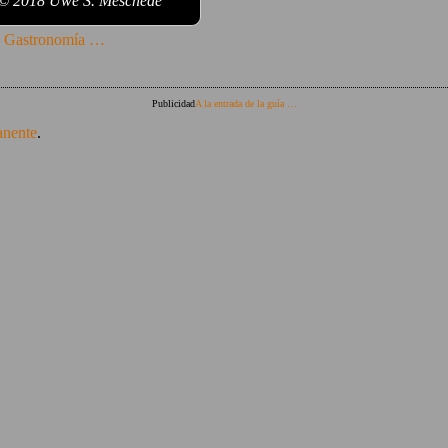
 © 2018 Uwe S. Meschede
e Gastronomía …
Publicidad
A la entrada de la guía …
anente
.