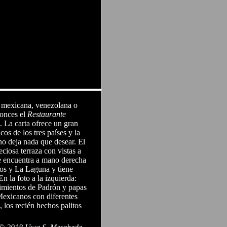
a mexicana, venezolana o
tonces el
Restaurante
l. La carta ofrece un gran
os de los tres países y la
no deja nada que desear. El
eciosa terraza con vistas a
e encuentra a mano derecha
nos y La Laguna y tiene
En la foto a la izquierda:
pimientos de Padrón y papas
 Mexicanos con diferentes
 los recién hechos palitos