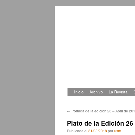
Inicio
Archivo
La Revista
Saltar
al
←
Portada de la edición 26 – Abril de 20
contenido
Plato de la Edición 26
Publicada el
31/03/2018
por
usm