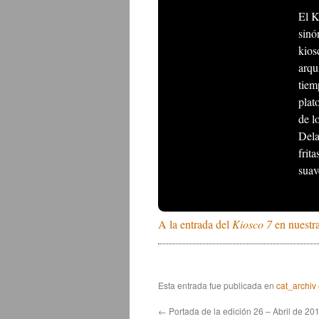
El K
sinó
kios
arqu
tiem
plat
de l
Dela
frit
suav
A la entrada del
Kiosco 7
en nuestr
Esta entrada fue publicada en
cat_archiv
←
Portada de la edición 26 – Abril de 20