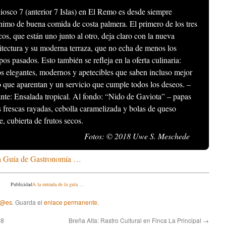
iosco 7 (anterior 7 Islas) en El Remo es desde siempre
nimo de buena comida de costa palmera. El primero de los tres
cos, que están uno junto al otro, deja claro con la nueva
itectura y su moderna terraza, que no echa de menos los
pos pasados. Esto también se refleja en la oferta culinaria:
os elegantes, modernos y apetecibles que saben incluso mejor
o que aparentan y un servicio que cumple todos los deseos. –
nte: Ensalada tropical. Al fondo: “Nido de Gaviota” – papas
as frescas rayadas, cebolla caramelizada y bolas de queso
e, cubierta de frutos secos.
Fotos: © 2018 Uwe S. Meschede
a Guía de Gastronomía …
Publicidad
A la entrada de la guía …
 @es
. Guarda el
enlace permanente
.
18
Breña Alta: Rastro Cultural en Finca La Principal
→