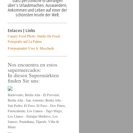
Ganz persönliche Erfahrungen
über’s Urlaubmachen, Auswandern,
Ankommen und Leben auf einer der
schönsten Inseln der Welt.
Enlaces | Links
Canary Food Photo: Studio für Food-
Fotografie auf La Palma
Fotojournalist Uwe S. Meschede
Nos encuentra en estos
supermercados:
In diesen Supermärkten
finden Sie uns:
Barlovento, Breña Alta - El Porvenir,
Breña Alta - San Antonio, Breña Alta -
San Pedro, El Paso, El Paso - Dos Pinos,
Fuencaliente, Los Llanos - Tago Mago,
Los Llanos - Enrique Mederos, Los
Sauces, Puntallana, Tijarafe, Villa de
Mazo