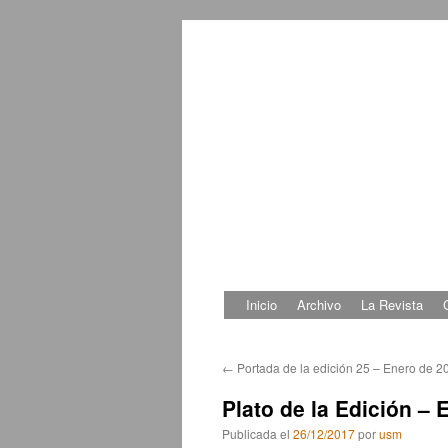
Inicio
Archivo
La Revista
Saltar
al
←
Portada de la edición 25 – Enero de 2
contenido
Plato de la Edición – 
Publicada el
26/12/2017
por
usm