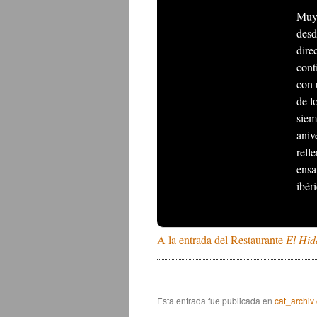
Muy 
desd
dire
cont
con 
de l
siem
aniv
rell
ensa
ibér
A la entrada del Restaurante
El Hid
Esta entrada fue publicada en
cat_archiv