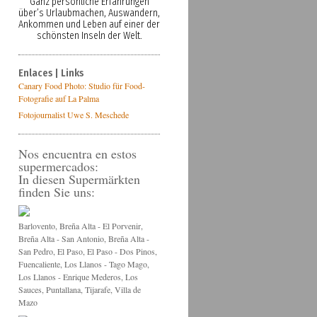
Ganz persönliche Erfahrungen
über’s Urlaubmachen, Auswandern,
Ankommen und Leben auf einer der
schönsten Inseln der Welt.
Enlaces | Links
Canary Food Photo: Studio für Food-
Fotografie auf La Palma
Fotojournalist Uwe S. Meschede
Nos encuentra en estos
supermercados:
In diesen Supermärkten
finden Sie uns:
Barlovento, Breña Alta - El Porvenir,
Breña Alta - San Antonio, Breña Alta -
San Pedro, El Paso, El Paso - Dos Pinos,
Fuencaliente, Los Llanos - Tago Mago,
Los Llanos - Enrique Mederos, Los
Sauces, Puntallana, Tijarafe, Villa de
Mazo