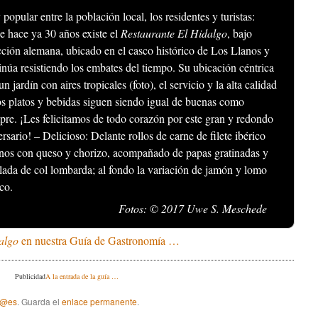
popular entre la población local, los residentes y turistas:
e hace ya 30 años existe el
Restaurante El Hidalgo
, bajo
cción alemana, ubicado en el casco histórico de Los Llanos y
inúa resistiendo los embates del tiempo. Su ubicación céntrica
un jardín con aires tropicales (foto), el servicio y la alta calidad
os platos y bebidas siguen siendo igual de buenas como
pre. ¡Les felicitamos de todo corazón por este gran y redondo
ersario! – Delicioso: Delante rollos de carne de filete ibérico
enos con queso y chorizo, acompañado de papas gratinadas y
lada de col lombarda; al fondo la variación de jamón y lomo
ico.
Fotos: © 2017 Uwe S. Meschede
algo
en nuestra Guía de Gastronomía …
Publicidad
A la entrada de la guía …
 @es
. Guarda el
enlace permanente
.