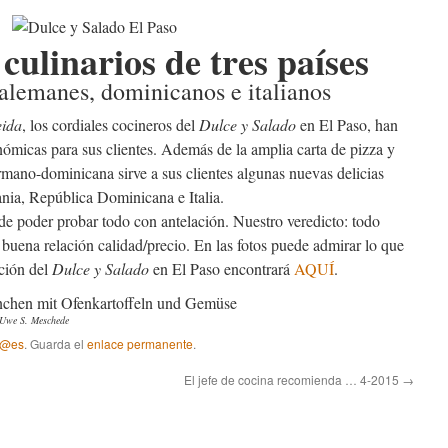
culinarios de tres países
alemanes, dominicanos e italianos
eida
, los cordiales cocineros del
Dulce y Salado
en El Paso, han
ómicas para sus clientes. Además de la amplia carta de pizza y
germano-dominicana sirve a sus clientes algunas nuevas delicias
nia, República Dominicana e Italia.
de poder probar todo con antelación. Nuestro veredicto: todo
 buena relación calidad/precio. En las fotos puede admirar lo que
cción del
Dulce y Salado
en El Paso encontrará
AQUÍ
.
: Uwe S. Meschede
 @es
. Guarda el
enlace permanente
.
El jefe de cocina recomienda … 4-2015
→