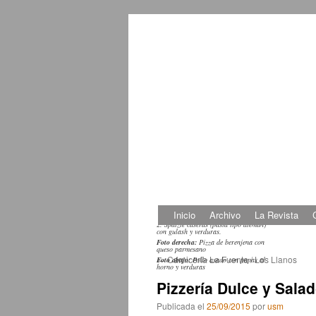
Fotos arriba:
1. Pescado fresco en
Inicio
Archivo
La Revista
hoja de plátano con arroz y verduras.
Saltar
2. Spätzle caseras (pasta tipo alemán)
con gulash y verduras.
Foto derecha:
Pizza de berenjena con
al
queso parmesano
←
Carnicería La Fuente / Los Llanos
Foto abajo:
Pollo asado con papas al
horno y verduras
contenido
Pizzería Dulce y Sala
Publicada el
25/09/2015
por
usm