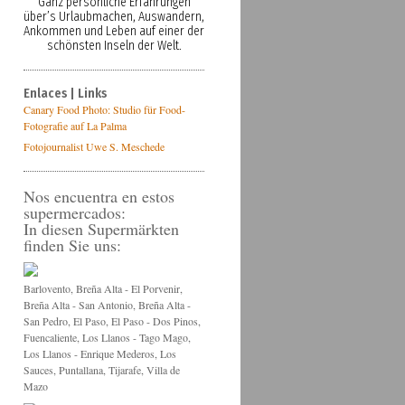
Ganz persönliche Erfahrungen
über’s Urlaubmachen, Auswandern,
Ankommen und Leben auf einer der
schönsten Inseln der Welt.
Enlaces | Links
Canary Food Photo: Studio für Food-
Fotografie auf La Palma
Fotojournalist Uwe S. Meschede
Nos encuentra en estos
supermercados:
In diesen Supermärkten
finden Sie uns:
Barlovento, Breña Alta - El Porvenir,
Breña Alta - San Antonio, Breña Alta -
San Pedro, El Paso, El Paso - Dos Pinos,
Fuencaliente, Los Llanos - Tago Mago,
Los Llanos - Enrique Mederos, Los
Sauces, Puntallana, Tijarafe, Villa de
Mazo