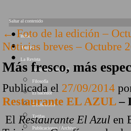
Saltar al contenido
←
Foto de la edición – Oct
Inicio
Noticias breves – Octubre
Archivo
La Revista
Más fresco, más espec
Información general
Filosofía
Publicada el
27/09/2014
po
El hacedor
Restaurante EL AZUL
– 
Distribución
El
Restaurante El Azul
en E
Tarifas
Publicaciones / Archivo