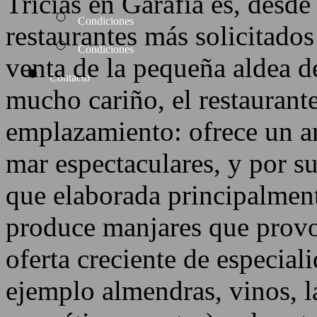
Tricias en Garafía es, desde
Condiciones
restaurantes más solicitados
Condiciones
venta de la pequeña aldea de
Contacto
mucho cariño, el restaurant
emplazamiento: ofrece un am
mar espectaculares, y por su
que elaborada principalmen
produce manjares que provo
oferta creciente de especial
ejemplo almendras, vinos, lá