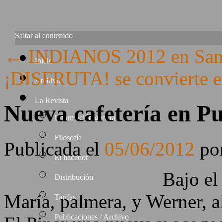
Saltar al contenido
←
INDIANOS 2012 en Sant
Inicio
¡DISFRUTA! se convierte e
Archivo
La Revista
Nueva cafetería en P
Información general
Filosofía
Publicada el
05/06/2012
po
El hacedor
Bajo e
Distribución
María, palmera, y Werner, a
Tarifas
Publicaciones / Archivo