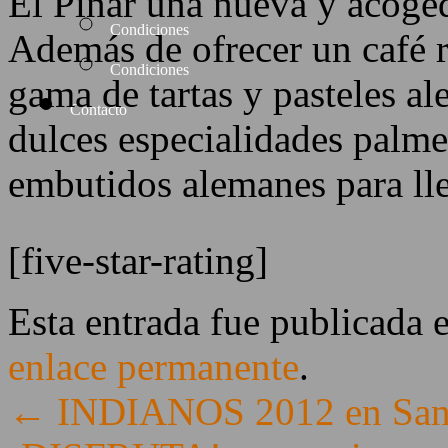
El Pinar una nueva y acoged
Condiciones
Además de ofrecer un café 
Condiciones
gama de tartas y pasteles a
Contacto
dulces especialidades palm
embutidos alemanes para ll
[five-star-rating]
Esta entrada fue publicada 
enlace permanente
.
←
INDIANOS 2012 en Sant