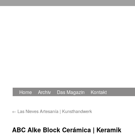
Home
Archiv
Das Magazin
Kontakt
Zum
Inhalt
←
Las Nieves Artesanía | Kunsthandwerk
springen
ABC Alke Block Cerámica | Keramik