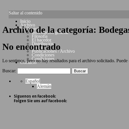
Saltar al contenido
Inicio
Archivo
Archivo de la categoría:
Bodega
La Revista
Información general
Filosofía
El hacedor
Distribución
No encontrado
Tarifas
Publicaciones / Archivo
Condiciones
Condiciones
Lo sentimos, pero no hay resultados para el archivo solicitado. Puede
Contacto
Buscar:
Español
Alemán
Siguenos en Facebook:
Folgen Sie uns auf Facebook: