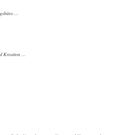
agsbüro …
nd Kreation …