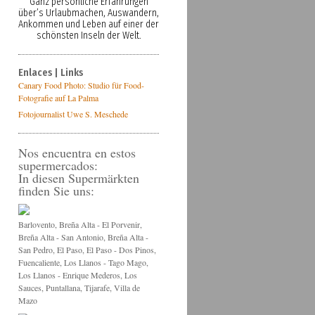
Ganz persönliche Erfahrungen
über’s Urlaubmachen, Auswandern,
Ankommen und Leben auf einer der
schönsten Inseln der Welt.
Enlaces | Links
Canary Food Photo: Studio für Food-
Fotografie auf La Palma
Fotojournalist Uwe S. Meschede
Nos encuentra en estos
supermercados:
In diesen Supermärkten
finden Sie uns:
Barlovento, Breña Alta - El Porvenir,
Breña Alta - San Antonio, Breña Alta -
San Pedro, El Paso, El Paso - Dos Pinos,
Fuencaliente, Los Llanos - Tago Mago,
Los Llanos - Enrique Mederos, Los
Sauces, Puntallana, Tijarafe, Villa de
Mazo