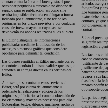
atentan contra la ética o el buen gusto, si puede
artículo, escoger
ocasionar perjuicios a terceros o no dispone de
fotografías) y cre
espacio para su publicación, así como si le
Los términos gene
resulta imposible efectuarla en el lugar o forma
textos deben estar
indicado por el anunciante, si no recibe los
contrato, ya que 
originales en los plazos previstos y por cualquier
por divergencias r
causa de fuerza mayor, en cuyo caso se
contratado.
devolverán los abonos realizados si los hubiera.
Sobre el precio qu
El Editor distinguirá las informaciones
se girarán los im
publicitarias mediante la utilización de los
legislación vigent
mensajes o recursos gráficos que considere
oportunos para delimitar tal condición.
Las facturas emit
caso se considera
Las órdenes remitidas al Editor mediante correo
justificante de p
electrónico tendrán la misma validez que las que
justificante de p
acrediten su entrega directa en las oficinas del
bancario o transf
Editor.
reparos a sus fac
días desde la fec
A no ser que se contraten estos servicios al
reparos podrán re
Editor, será por cuenta del anunciante u
otro soporte doc
ordenante la realización y edición de los
originales publicitarios así como la obtención de
Las partes acepta
los elementos y materiales necesarios para ello
presente contrato
(fotografías, textos, dibujos, imágenes, archivos
discrepancia que 