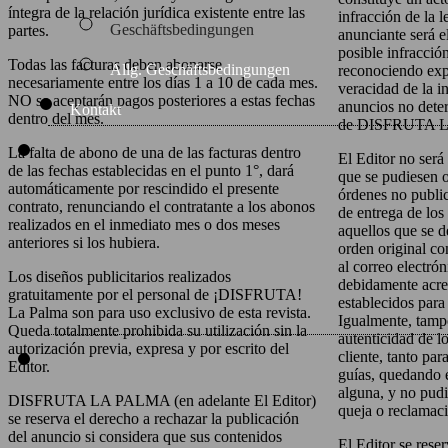
íntegra de la relación jurídica existente entre las
infracción de la l
Geschäftsbedingungen
partes.
anunciante será e
posible infracció
Todas las facturas deben abonarse
Allg. Geschäftsbedingungen
reconociendo exp
necesariamente entre los días 1 a 10 de cada mes.
veracidad de la i
NO se aceptarán pagos posteriores a estas fechas
anuncios no dete
Kontakt
dentro del mes.
de DISFRUTA 
La falta de abono de una de las facturas dentro
El Editor no será
de las fechas establecidas en el punto 1°, dará
que se pudiesen 
automáticamente por rescindido el presente
órdenes no public
contrato, renunciando el contratante a los abonos
de entrega de los 
realizados en el inmediato mes o dos meses
aquellos que se d
anteriores si los hubiera.
orden original co
al correo electró
Los diseños publicitarios realizados
debidamente acred
gratuitamente por el personal de ¡DISFRUTA!
establecidos para
La Palma son para uso exclusivo de esta revista.
Igualmente, tamp
Queda totalmente prohibida su utilización sin la
autenticidad de l
autorización previa, expresa y por escrito del
cliente, tanto pa
Editor.
guías, quedando 
alguna, y no pudi
DISFRUTA LA PALMA (en adelante El Editor)
queja o reclamac
se reserva el derecho a rechazar la publicación
del anuncio si considera que sus contenidos
El Editor se reser