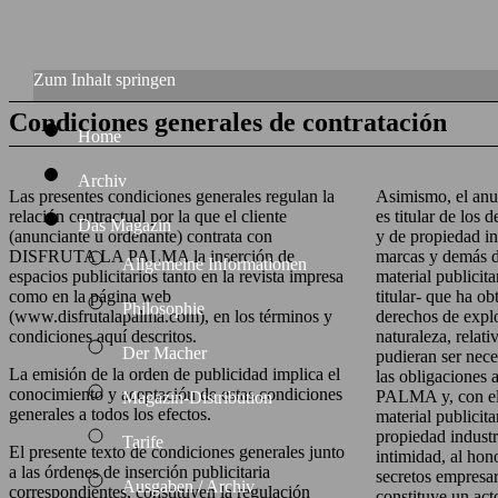
Zum Inhalt springen
Condiciones generales de contratación
Home
Archiv
Las presentes condiciones generales regulan la
Asimismo, el anun
relación contractual por la que el cliente
es titular de los 
Das Magazin
(anunciante u ordenante) contrata con
y de propiedad in
DISFRUTA LA PALMA la inserción de
marcas y demás d
Allgemeine Informationen
espacios publicitarios tanto en la revista impresa
material publicita
como en la página web
titular- que ha ob
Philosophie
(www.disfrutalapalma.com), en los términos y
derechos de explo
condiciones aquí descritos.
naturaleza, relati
Der Macher
pudieran ser nece
La emisión de la orden de publicidad implica el
las obligacione
conocimiento y aceptación de estas condiciones
PALMA y, con ello
Magazin-Distribution
generales a todos los efectos.
material publicit
propiedad industri
Tarife
El presente texto de condiciones generales junto
intimidad, al hon
a las órdenes de inserción publicitaria
secretos empresar
Ausgaben / Archiv
correspondientes, constituyen la regulación
constituye un act